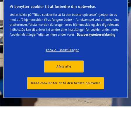
Vi benytter cookier til at forbedre din oplevelse.
Øg effektivitet
Ved at klikke på “Tillad cookier for at få den bedste oplevelse” hjælper du os
med at få hjemmesiden til at fungere bedre – for eksempel ved at huske dine
præferencer, forstå hvordan du bruger vores hjemmeside og vise dig relevant
indhold. Du kan til enhver tid ændre dine indstillinger for cookier under vores
“cookieindstillinger” eller se mere under vores
Databeskyttelseserklæring
Cookie - indstillinger
Afvis alle
Tillad cookier for at få den bedste oplevelse