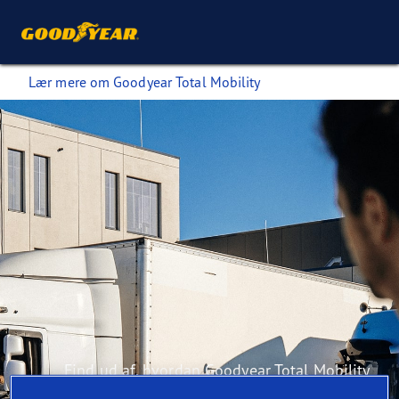
Lær mere om Goodyear Total Mobility
Find ud af, hvordan Goodyear Total Mobility
kan skabe større effektivitet i din flådedrift