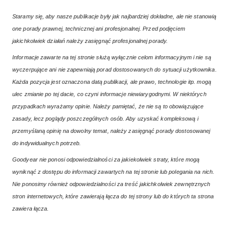
Staramy się, aby nasze publikacje były jak najbardziej dokładne, ale nie stanowią
one porady prawnej, technicznej ani profesjonalnej. Przed podjęciem
jakichkolwiek działań należy zasięgnąć profesjonalnej porady.
Informacje zawarte na tej stronie służą wyłącznie celom informacyjnym i nie są
wyczerpujące ani nie zapewniają porad dostosowanych do sytuacji użytkownika.
Każda pozycja jest oznaczona datą publikacji, ale prawo, technologie itp. mogą
ulec zmianie po tej dacie, co czyni informacje niewiarygodnymi. W niektórych
przypadkach wyrażamy opinie. Należy pamiętać, że nie są to obowiązujące
zasady, lecz poglądy poszczególnych osób. Aby uzyskać kompleksową i
przemyślaną opinię na dowolny temat, należy zasięgnąć porady dostosowanej
do indywidualnych potrzeb.
Goodyear nie ponosi odpowiedzialności za jakiekolwiek straty, które mogą
wyniknąć z dostępu do informacji zawartych na tej stronie lub polegania na nich.
Nie ponosimy również odpowiedzialności za treść jakichkolwiek zewnętrznych
stron internetowych, które zawierają łącza do tej strony lub do których ta strona
zawiera łącza.