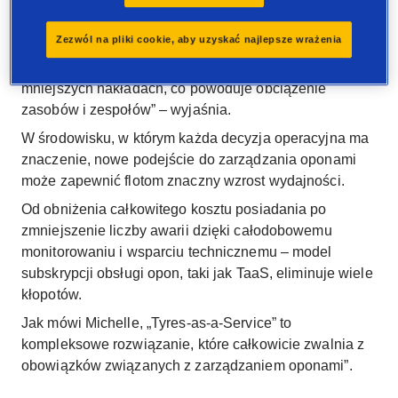
oponami.
Zezwól na pliki cookie, aby uzyskać najlepsze wrażenia
To wyzwanie, z którym Michelle mierzy się każdego
dnia: „Wszyscy starają się osiągnąć więcej przy
mniejszych nakładach, co powoduje obciążenie
zasobów i zespołów” – wyjaśnia.
W środowisku, w którym każda decyzja operacyjna ma
znaczenie, nowe podejście do zarządzania oponami
może zapewnić flotom znaczny wzrost wydajności.
Od obniżenia całkowitego kosztu posiadania po
zmniejszenie liczby awarii dzięki całodobowemu
monitorowaniu i wsparciu technicznemu – model
subskrypcji obsługi opon, taki jak TaaS, eliminuje wiele
kłopotów.
Jak mówi Michelle, „Tyres-as-a-Service” to
kompleksowe rozwiązanie, które całkowicie zwalnia z
obowiązków związanych z zarządzaniem oponami”.