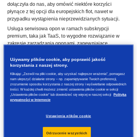
dołączyła do nas, aby omówić niektóre korzyści
płynące z tej opcji dla europejskich flot, nawet w
przypadku wystąpienia nieprzewidzianych sytuacji.
Usługa serwisowa opon w ramach subskrypcji
premium, taka jak TaaS, to wygodne rozwiązanie w
zakresie zarządzania oponami, zapewniające
całodobowy monitoring ogumienia, proaktywne
powiadomienia o konieczności konserwacji oraz stałe
Używamy plików cookie, aby poprawić jakość
wsparcie.
korzystania z naszej strony.
Klikając „Zezwól na pliki cookie, aby uzyskać najlepsze wrażenia”, pomagasz
nam ulepszyć działanie strony – np. zapamiętywanie Twoich preferencji,
Dlaczego warto wybrać model
zrozumienie sposobu korzystania z naszej strony i wyświetlanie odpowiednich
subskrypcji na obsługę opony?
treści. W każdej chwili możesz zmienić ustawienia plików cookie w sekcji
„Ustawienia plików cookie” lub dowiedzieć się więcej w naszej sekcji
Polityka
prywatności w Internecie
Współcześni menedżerowie flot muszą radzić sobie z
rosnącymi kosztami operacyjnymi, skomplikowanymi
Ustawienia plików cookie
przepisami i zwiększającą się presją, aby osiągnąć
cele w zakresie zrównoważonego rozwoju, a wszystko
Odrzucenie wszystkich
to przy jednoczesnym codziennym zarządzaniu flotą i