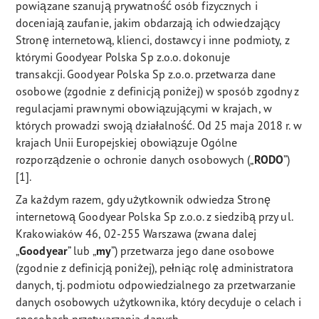
powiązane szanują prywatność osób fizycznych i
doceniają zaufanie, jakim obdarzają ich odwiedzający
Stronę internetową, klienci, dostawcy i inne podmioty, z
którymi Goodyear Polska Sp z.o.o. dokonuje
transakcji. Goodyear Polska Sp z.o.o. przetwarza dane
osobowe (zgodnie z definicją poniżej) w sposób zgodny z
regulacjami prawnymi obowiązującymi w krajach, w
których prowadzi swoją działalność. Od 25 maja 2018 r. w
krajach Unii Europejskiej obowiązuje Ogólne
rozporządzenie o ochronie danych osobowych („
RODO
”)
[1].
Za każdym razem, gdy użytkownik odwiedza Stronę
internetową Goodyear Polska Sp z.o.o. z siedzibą przy ul.
Krakowiaków 46, 02-255 Warszawa (zwana dalej
„
Goodyear
” lub „
my
”) przetwarza jego dane osobowe
(zgodnie z definicją poniżej), pełniąc rolę administratora
danych, tj. podmiotu odpowiedzialnego za przetwarzanie
danych osobowych użytkownika, który decyduje o celach i