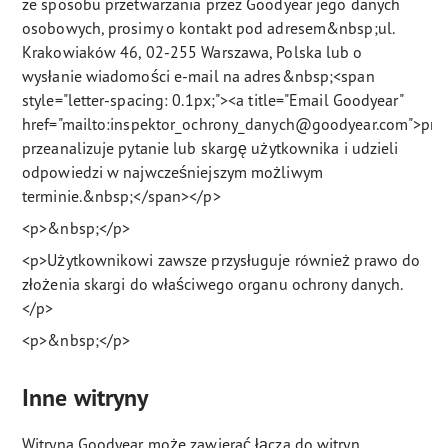
ze sposobu przetwarzania przez Goodyear jego danych
osobowych, prosimy o kontakt pod adresem&nbsp;ul.
Krakowiaków 46, 02-255 Warszawa, Polska lub o
wysłanie wiadomości e-mail na adres&nbsp;<span
style="letter-spacing: 0.1px;"><a title="Email Goodyear"
href="mailto:inspektor_ochrony_danych@goodyear.com">pri
przeanalizuje pytanie lub skargę użytkownika i udzieli
odpowiedzi w najwcześniejszym możliwym
terminie.&nbsp;</span></p>
<p>&nbsp;</p>
<p>Użytkownikowi zawsze przysługuje również prawo do
złożenia skargi do właściwego organu ochrony danych.
</p>
<p>&nbsp;</p>
Inne witryny
Witryna Goodyear może zawierać łącza do witryn