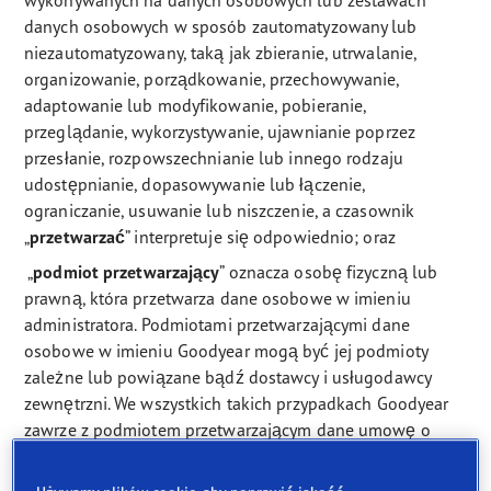
wykonywanych na danych osobowych lub zestawach
danych osobowych w sposób zautomatyzowany lub
niezautomatyzowany, taką jak zbieranie, utrwalanie,
organizowanie, porządkowanie, przechowywanie,
adaptowanie lub modyfikowanie, pobieranie,
przeglądanie, wykorzystywanie, ujawnianie poprzez
przesłanie, rozpowszechnianie lub innego rodzaju
udostępnianie, dopasowywanie lub łączenie,
ograniczanie, usuwanie lub niszczenie, a czasownik
„
przetwarzać
” interpretuje się odpowiednio; oraz
„
podmiot przetwarzający
” oznacza osobę fizyczną lub
prawną, która przetwarza dane osobowe w imieniu
administratora. Podmiotami przetwarzającymi dane
osobowe w imieniu Goodyear mogą być jej podmioty
zależne lub powiązane bądź dostawcy i usługodawcy
zewnętrzni. We wszystkich takich przypadkach Goodyear
zawrze z podmiotem przetwarzającym dane umowę o
przetwarzaniu danych, zapewniającą przetwarzanie
danych osobowych użytkownika zgodnie z RODO.