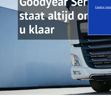
Goodyear Service
Tires-as-a-Service
Cookie-inst
staat altijd onde
u klaar