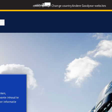
Change country
Andere Goodyear-websites
ity
rken,
evante inhoud te
eer informatie