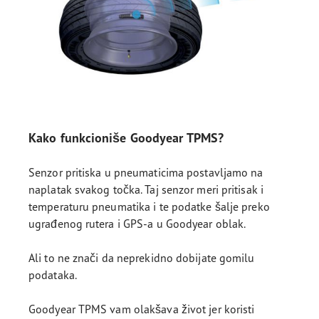
Kako funkcioniše Goodyear TPMS?
Senzor pritiska u pneumaticima postavljamo na
naplatak svakog točka. Taj senzor meri pritisak i
temperaturu pneumatika i te podatke šalje preko
ugrađenog rutera i GPS-a u Goodyear oblak.
Ali to ne znači da neprekidno dobijate gomilu
podataka.
Goodyear TPMS vam olakšava život jer koristi