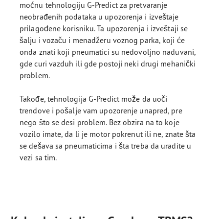
moćnu tehnologiju G-Predict za pretvaranje
neobrađenih podataka u upozorenja i izveštaje
prilagođene korisniku. Ta upozorenja i izveštaji se
šalju i vozaču i menadžeru voznog parka, koji će
onda znati koji pneumatici su nedovoljno naduvani,
gde curi vazduh ili gde postoji neki drugi mehanički
problem.
Takođe, tehnologija G-Predict može da uoči
trendove i pošalje vam upozorenje unapred, pre
nego što se desi problem. Bez obzira na to koje
vozilo imate, da li je motor pokrenut ili ne, znate šta
se dešava sa pneumaticima i šta treba da uradite u
vezi sa tim.