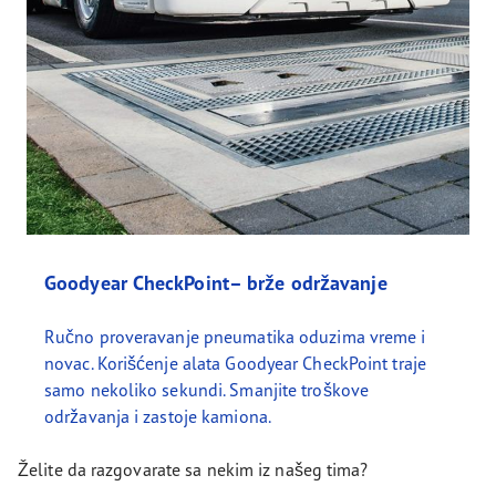
Goodyear CheckPoint– brže održavanje
Ručno proveravanje pneumatika oduzima vreme i
novac. Korišćenje alata Goodyear CheckPoint traje
samo nekoliko sekundi. Smanjite troškove
održavanja i zastoje kamiona.
Želite da razgovarate sa nekim iz našeg tima?