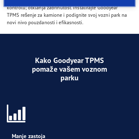
kontrolu; otklanja zabrinutost. Instalirajte Goodyear
TPMS rešenje za kamione i podignite svoj vozni park na
novi nivo pouzdanosti i efikasnosti.
Kako Goodyear TPMS
pomaže vašem voznom
parku
Manje zastoja