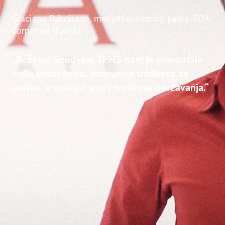
Graciano Palmisano, menadžer voznog parka, SOA
Corporate (Italija)
„Rešenje Goodyear TPMS nam je omogućilo
veću bezbednost, smanjenje troškova za
gorivo, a smanjili smo i troškove održavanja.“