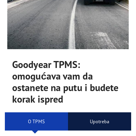
Goodyear TPMS:
omogućava vam da
ostanete na putu i budete
korak ispred
O TPMS
Upotreba