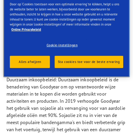
Op weg naar een schonere, betere
Door op ‘Cookies toestaan voor een optimale ervaring’ te klikken, helpt u ons
wereld
de website beter te laten werken, bijvoorbeeld door uw voorkeuren te
onthouden, inzicht te krijgen in hoe u onze website gebruikt en u relevante
inhoud te tonen. U kunt uw cookie-instellingen op ieder gewenst moment
Goodyear blijft zich inzetten voor ethische en duurzame
wijzigen in onze ‘cookie-instellingen’ of meer informatie vinden in onze
Online Privacybeleid
processen, materialen en programma's die mensen,
gemeenschappen en het milieu kunnen helpen.Ons
Cookie-instellingen
engagement is gebaseerd op de vier pijlers van het Better
Future-kader voor maatschappelijk verantwoord
ondernemen:
Alles afwijzen
Sta cookies toe voor de beste ervaring
Duurzaam inkoopbeleid: Duurzaam inkoopbeleid is de
benadering van Goodyear om op verantwoorde wijze
materialen in te kopen die worden gebruikt voor
activiteiten en producten. In 2019 verhoogde Goodyear
het gebruik van sojaolie als vervanging voor van aardolie
afgeleide oliën met 90%. Sojaolie zit nu in vier van de
meest populaire bandengamma's en biedt verbeterde grip
van het voertuig, terwijl het gebruik van een duurzamer