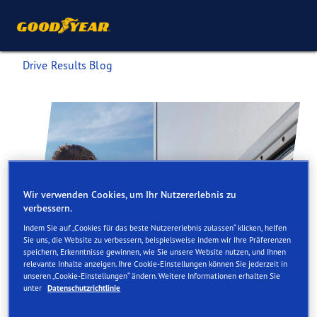
Drive Results Blog
Wir verwenden Cookies, um Ihr Nutzererlebnis zu
verbessern.
Indem Sie auf „Cookies für das beste Nutzererlebnis zulassen“ klicken, helfen
Sie uns, die Website zu verbessern, beispielsweise indem wir Ihre Präferenzen
speichern, Erkenntnisse gewinnen, wie Sie unsere Website nutzen, und Ihnen
relevante Inhalte anzeigen. Ihre Cookie-Einstellungen können Sie jederzeit in
unseren „Cookie-Einstellungen“ ändern. Weitere Informationen erhalten Sie
unter
Datenschutzrichtlinie