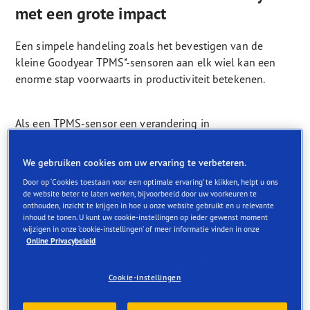
met een grote impact
Een simpele handeling zoals het bevestigen van de
kleine Goodyear TPMS*-sensoren aan elk wiel kan een
enorme stap voorwaarts in productiviteit betekenen.
Als een TPMS-sensor een verandering in
bandentemperatuur of bandenspanning op een voertuig
waar dan ook detecteert, wordt er onmiddellijk een
We gebruiken cookies om uw ervaring te verbeteren.
waarschuwing naar uw desktop of mobiele apparaat
Door op ‘Cookies toestaan voor een optimale ervaring’ te klikken, helpt u ons
gestuurd. Met de beschikbare informatie kunt u stappen
de website beter te laten werken, bijvoorbeeld door uw voorkeuren te
ondernemen om incidenten te voorkomen die dure
onthouden, inzicht te krijgen in hoe u onze website gebruikt en u relevante
inhoud te tonen. U kunt uw cookie-instellingen op ieder gewenst moment
stilstand, vertraagde leveringen of ontevreden klanten
wijzigen in onze ‘cookie-instellingen’ of meer informatie vinden in onze
kunnen veroorzaken.
Online Privacybeleid
Cookie-instellingen
Goodyear TPMS helpt u problemen te voorkomen en uw
vloot op de weg te houden. Het geeft u de controle; het