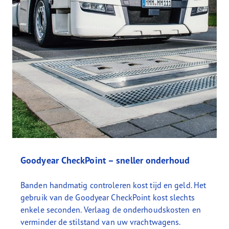
Goodyear CheckPoint – sneller onderhoud
Banden handmatig controleren kost tijd en geld. Het
gebruik van de Goodyear CheckPoint kost slechts
enkele seconden. Verlaag de onderhoudskosten en
verminder de stilstand van uw vrachtwagens.