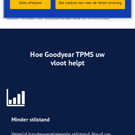
neemt de zorgen weg. Installeer de Goodyear TPMS-
Alles afwijzen
Sta cookies toe voor de beste ervaring
oplossing voor vrachtwagens en breng uw vloot naar een
nieuw niveau van betrouwbaarheid en efficiëntie.
Hoe Goodyear TPMS uw
vloot helpt
Minder stilstand
Vermijd bandengerelateerde stilstand. Houd uw