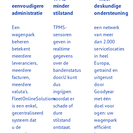
eenvoudigere
minder
deskundige
administratie
stilstand
ondersteuning
Een
TPMS-
een netwerk
wagenpark
sensoren
van meer
beheren
geven in
dan 2.000
betekent
realtime
servicelocaties
meerdere
gegevens
in heel
leveranciers,
over de
Europa,
meerdere
bandenstatus
getraind en
facturen,
door.U kunt
uitgerust
meerdere
dus
door
valuta's.
ingrijpen
Goodyear
FleetOnlineSolutions
voordat er
met één
is een enkel,
schade of
doel voor
gecentraliseerd
dure
ogen: uw
systeem dat
stilstand
wagenpark
u de
ontstaat.
efficiënt