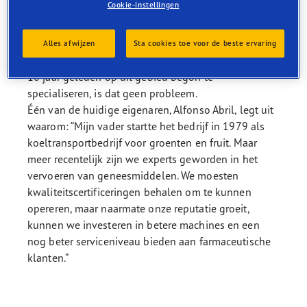
Cookie-instellingen
trailers en farmaceutische bedrijven schakelen
alleen logistieke partners in die dit kunnen
aantonen. Maar voor het in Murcia gevestigde
Alles afwijzen
Sta cookies toe voor de beste ervaring
logistieke bedrijf Transportes Las Maravillas, dat zich
10 jaar geleden op dit gebied begon te
specialiseren, is dat geen probleem.
Één van de huidige eigenaren, Alfonso Abril, legt uit
waarom: “Mijn vader startte het bedrijf in 1979 als
koeltransportbedrijf voor groenten en fruit. Maar
meer recentelijk zijn we experts geworden in het
vervoeren van geneesmiddelen. We moesten
kwaliteitscertificeringen behalen om te kunnen
opereren, maar naarmate onze reputatie groeit,
kunnen we investeren in betere machines en een
nog beter serviceniveau bieden aan farmaceutische
klanten.”