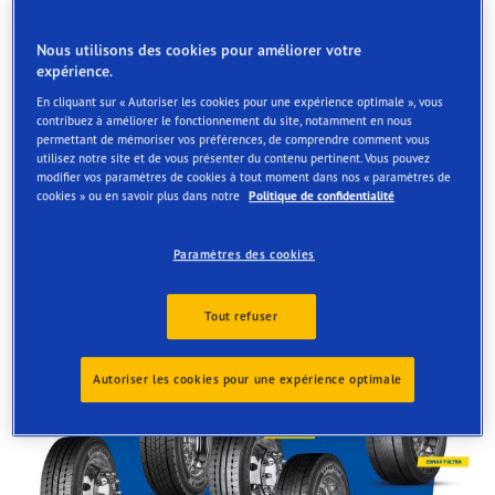
VE, le pneumatique EQMAX vous donne une longueur
d’avance, partout où vous allez.
Nous utilisons des cookies pour améliorer votre
expérience.
Nous contacter
En cliquant sur « Autoriser les cookies pour une expérience optimale », vous
contribuez à améliorer le fonctionnement du site, notamment en nous
Nous contacter
permettant de mémoriser vos préférences, de comprendre comment vous
utilisez notre site et de vous présenter du contenu pertinent. Vous pouvez
*Jusqu’à 6 % de réduction de la résistance au roulement, et
modifier vos paramètres de cookies à tout moment dans nos « paramètres de
jusqu’à 20 % d’augmentation du kilométrage, par rapport au
cookies » ou en savoir plus dans notre
Politique de confidentialité
modèle précédent.
**La gamme de pneumatiques EQMAX contient jusqu’à 55 % de
Paramètres des cookies
matériaux durables.
Tout refuser
Autoriser les cookies pour une expérience optimale