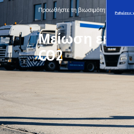
Προωθήστε τη βιωσιμότητα
Ρυθμίσεις γ
Μείωση εκπ
CO2