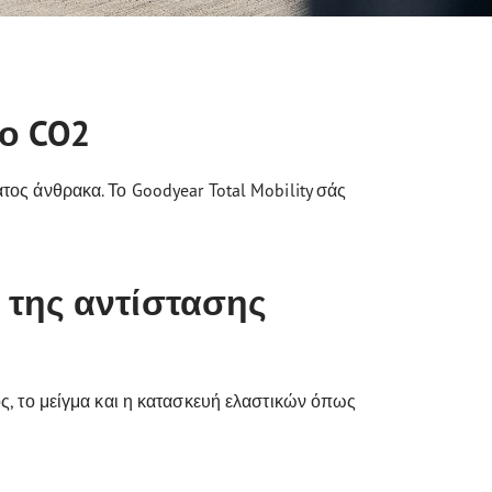
ο CO2
ς άνθρακα. Το Goodyear Total Mobility σάς
 της αντίστασης
τος, το μείγμα και η κατασκευή ελαστικών όπως