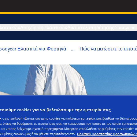
λαστικών
Διαχείριση ελαστικών
Δίκτυο εξυπηρέτησης
Goodyear T
oodyear Ελαστικά για Φορτηγά
...
Πώς να μειώσετε το απο
οιούμε cookies για να βελτιώσουμε την εμπειρία σας.
κ στην επιλογή «Επιτρέπονται τα cookies για καλύτερη εμπειρία», μας βοηθάτε να βελτιώσουμ
υ, όπως να θυμόμαστε τις προτιμήσεις σας, να κατανοούμε τον τρόπο με τον οποίο χρησιμοποι
 και να σας δείχνουμε σχετικό περιεχόμενο. Μπορείτε να αλλάξετε τις ρυθμίσεις των cookies
«ρυθμίσεις cookie» μας ή να μάθετε περισσότερα στο
Πολιτική Προστασίας Προσωπικών 