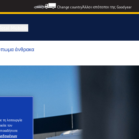
Change country
Άλλοι ιστότοποι της Goodyear
otal Mobility
τύπωμα άνθρακα
ε τη λειτουργία
είτε τον
 οποιαδήποτε
Δεδομένων