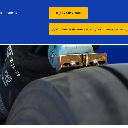
новлення
ини та
ння cookie
Відхилити все
го
Дозволити файли cookie для найкращого д