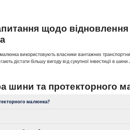
 запитання щодо відновлення
а
малюнка використовують власники вантажних транспортних
ають дістати більшу вигоду від сукупної інвестиції в шини
ра шини та протекторного м
отекторного малюнка?