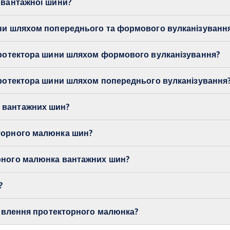
 вантажної шини?
ини шляхом попереднього та формового вулканізуванн
протектора шини шляхом формового вулканізування?
протектора шини шляхом попереднього вулканізування
 вантажних шин?
торного малюнка шин?
рного малюнка вантажних шин?
?
новлення протекторного малюнка?