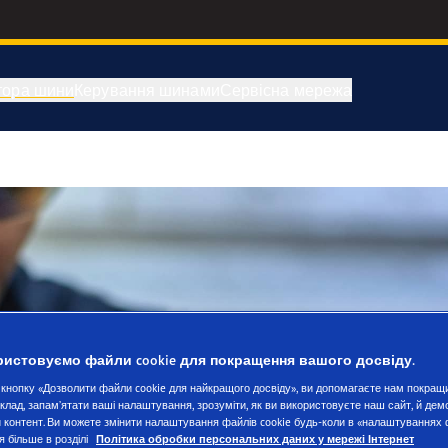
тора шини
Керування шинами
Сервісна мережа
истовуємо файли cookie для покращення вашого досвіду.
кнопку «Дозволити файли cookie для найкращого досвіду», ви допомагаєте нам покращ
иклад, запам’ятати ваші налаштування, зрозуміти, як ви використовуєте наш сайт, й де
 контент. Ви можете змінити налаштування файлів cookie будь-коли в «налаштуваннях 
я більше в розділі
Політика обробки персональних даних у мережі Інтернет