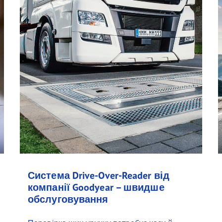
Система Drive-Over-Reader від
компанії Goodyear – швидше
обслуговування