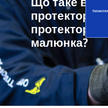
Що таке від
протектора ш
Налаштува
протекторно
малюнка?