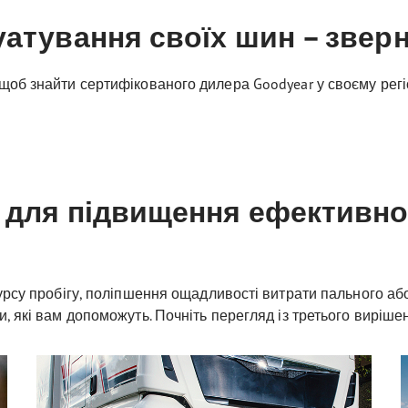
атування своїх шин – зверн
щоб знайти сертифікованого дилера Goodyear у своєму регі
 для підвищення ефективнос
рсу пробігу, поліпшення ощадливості витрати пального або 
, які вам допоможуть. Почніть перегляд із третього виріше