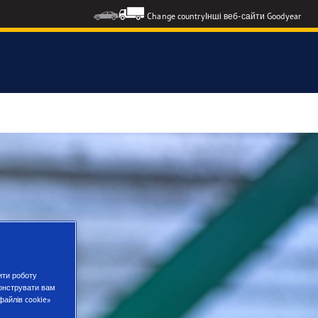
Change country
Інші веб-сайти Goodyear
ити роботу
монструвати вам
файлів cookie»