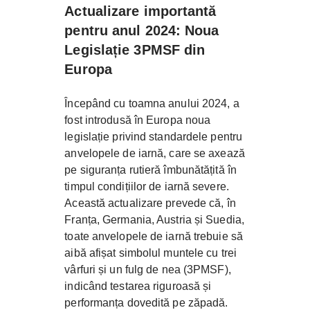
Actualizare importantă
pentru anul 2024: Noua
Legislație 3PMSF din
Europa
Începând cu toamna anului 2024, a
fost introdusă în Europa noua
legislație privind standardele pentru
anvelopele de iarnă, care se axează
pe siguranța rutieră îmbunătățită în
timpul condițiilor de iarnă severe.
Această actualizare prevede că, în
Franța, Germania, Austria și Suedia,
toate anvelopele de iarnă trebuie să
aibă afișat simbolul muntele cu trei
vârfuri și un fulg de nea (3PMSF),
indicând testarea riguroasă și
performanța dovedită pe zăpadă.