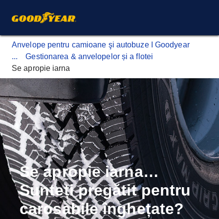
Anvelope pentru camioane şi autobuze I Goodyear
...
Gestionarea & anvelopelor și a flotei
Se apropie iarna
Se apropie iarna…
Sunteți pregătit pentru
carosabile înghețate?