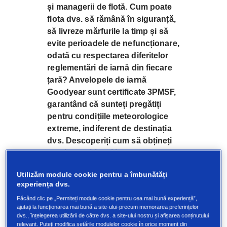
și managerii de flotă. Cum poate
flota dvs. să rămână în siguranță,
să livreze mărfurile la timp și să
evite perioadele de nefuncționare,
odată cu respectarea diferitelor
reglementări de iarnă din fiecare
țară? Anvelopele de iarnă
Goodyear sunt certificate 3PMSF,
garantând că sunteți pregătiți
pentru condițiile meteorologice
extreme, indiferent de destinația
dvs. Descoperiți cum să obțineți
rezultate, chiar și iarna.
Utilizăm module cookie pentru a îmbunătăți
experiența dvs.
Făcând clic pe „Permiteți module cookie pentru cea mai bună experiență”,
O imagine de ansamblu
ajutați la funcționarea mai bună a site-ului-precum memorarea preferințelor
dvs., înțelegerea utilizării de către dvs. a site-ului nostru și afișarea conținutului
clară a tuturor
relevant. Puteți modifica setările modulelor cookie în orice moment din