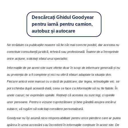
Descărcați Ghidul Goodyear
pentru iarnă pentru camion,
autobuz și autocare
Ne străduim ca publicațiile noastre să fie cât mai corecte posibil, dar acestea nu
constituie consultanță juridică, tehnică sau profesională. Înainte de a întreprinde
orice acțiune, solicitați sfatul unui specialist.
Informațiile de pe acest site sunt oferite doar în scop de informare generală și nu
au pretenția de a fi complete și nici nu oferă sfaturi adaptate la situația dvs.
Fiecare articol este marcat cu o dată de publicare, dar legea, tehnologiile etc. se
pot schimba după această dată, ceea ce face ca informațiile să nu fie fiabile. În
unele cazuri, ne exprimăm opiniile. Rețineți că acestea nu sunt legi, ci opiniile
unor persoane. Pentru o viziune cuprinzătoare și bine gândită asupra oricărui
subiect, vă rugăm să solicitați consiliere personalizată.
Goodyear nu își asumă nicio responsabilitate pentru orice pierdere care ar putea
apărea în urma accesării sau încrederii în informațiile conținute în acest site. De