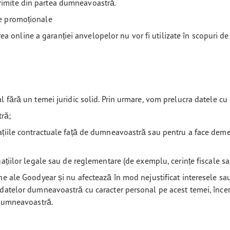
rimite din partea dumneavoastră.
le promoționale
rarea online a garanției anvelopelor nu vor fi utilizate în scopuri d
l fără un temei juridic solid. Prin urmare, vom prelucra datele c
tră;
ațiile contractuale față de dumneavoastră sau pentru a face deme
gațiilor legale sau de reglementare (de exemplu, cerințe fiscale sa
me ale Goodyear și nu afectează în mod nejustificat interesele sa
a datelor dumneavoastră cu caracter personal pe acest temei, înc
r dumneavoastră.