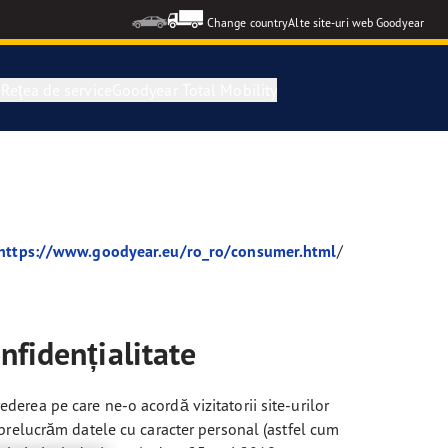
Change country
Alte site-uri web Goodyear
n
Reţea de service
Goodyear Total Mobility
https://www.goodyear.eu/ro_ro/consumer.html
/
nfidențialitate
ederea pe care ne-o acordă vizitatorii site-urilor
ă prelucrăm datele cu caracter personal (astfel cum