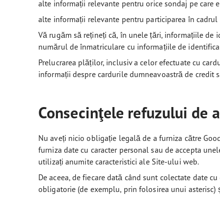
alte informații relevante pentru orice sondaj pe care es
alte informații relevante pentru participarea în cadr
Vă rugăm să rețineți că, în unele țări, informațiile de
numărul de înmatriculare cu informațiile de identific
Prelucrarea plăților, inclusiv a celor efectuate cu cardu
informații despre cardurile dumneavoastră de credit sa
Consecinţele refuzului de a
Nu aveți nicio obligație legală de a furniza către Goo
furniza date cu caracter personal sau de accepta unel
utilizați anumite caracteristici ale Site-ului web.
De aceea, de fiecare dată când sunt colectate date cu
obligatorie (de exemplu, prin folosirea unui asterisc) ș