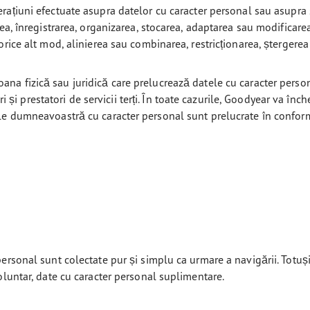
rațiuni efectuate asupra datelor cu caracter personal sau asupra s
ea, înregistrarea, organizarea, stocarea, adaptarea sau modificarea
rice alt mod, alinierea sau combinarea, restricționarea, ștergerea 
ana fizică sau juridică care prelucrează datele cu caracter perso
ori și prestatori de servicii terți. În toate cazurile, Goodyear va î
ele dumneavoastră cu caracter personal sunt prelucrate în confor
ersonal sunt colectate pur și simplu ca urmare a navigării. Totuși
oluntar, date cu caracter personal suplimentare.