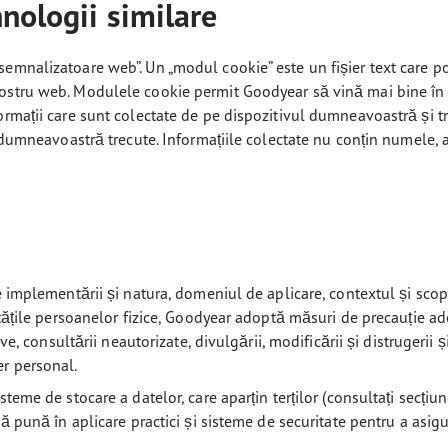
nologii similare
semnalizatoare web”. Un „modul cookie” este un fișier text care po
ostru web. Modulele cookie permit Goodyear să vină mai bine în î
ormații care sunt colectate de pe dispozitivul dumneavoastră și tri
le dumneavoastră trecute. Informațiile colectate nu conțin numele
e implementării și natura, domeniul de aplicare, contextul și scopu
ertățile persoanelor fizice, Goodyear adoptă măsuri de precauție a
ive, consultării neautorizate, divulgării, modificării și distrugerii 
er personal.
eme de stocare a datelor, care aparțin terților (consultați secțiunea
ă pună în aplicare practici și sisteme de securitate pentru a asigu