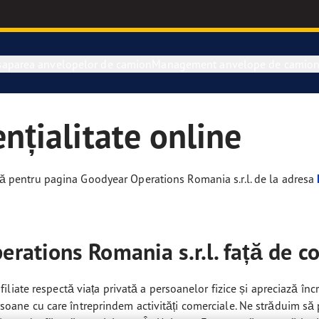
şaparea anvelopelor de camion
Management anvelope de camio
ențialitate online
ică pentru pagina Goodyear Operations Romania s.r.l. de la adresa
ations Romania s.r.l. față de co
iate respectă viața privată a persoanelor fizice și apreciază încr
 persoane cu care întreprindem activități comerciale. Ne străduim s