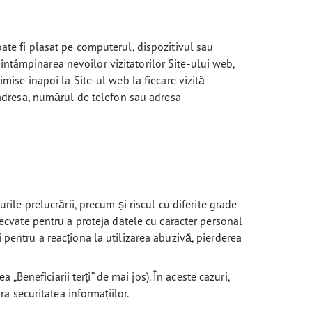
ate fi plasat pe computerul, dispozitivul sau
ntâmpinarea nevoilor vizitatorilor Site-ului web,
mise înapoi la Site-ul web la fiecare vizită
, adresa, numărul de telefon sau adresa
rile prelucrării, precum și riscul cu diferite grade
decvate pentru a proteja datele cu caracter personal
și pentru a reacționa la utilizarea abuzivă, pierderea
 „Beneficiarii terți” de mai jos). În aceste cazuri,
ra securitatea informațiilor.