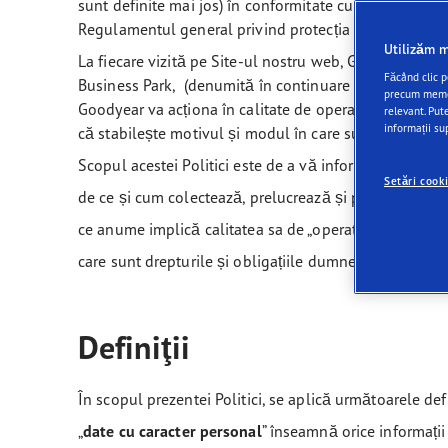
sunt definite mai jos) în conformitate cu legile țăril
Regulamentul general privind protecția datelor („
RGP
Utilizăm m
La fiecare vizită pe Site-ul nostru web, Goodyear Operat
Făcând clic p
Business Park, (denumită în continuare și „
Goodyear
precum memora
Goodyear va acționa în calitate de operator, adică în
relevant. Put
informații s
că stabilește motivul și modul în care sunt prelucrate
Scopul acestei Politici este de a vă informa și de a v
Setări cook
de ce și cum colectează, prelucrează și păstrează Go
ce anume implică calitatea sa de „operator” al datelo
care sunt drepturile și obligațiile dumneavoastră în r
Definiţii
În scopul prezentei Politici, se aplică următoarele defin
„
date cu caracter personal
” înseamnă orice informații 