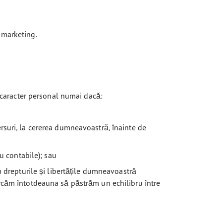
e marketing.
u caracter personal numai dacă:
rsuri, la cererea dumneavoastră, înainte de
u contabile); sau
u drepturile și libertățile dumneavoastră
ercăm întotdeauna să păstrăm un echilibru între