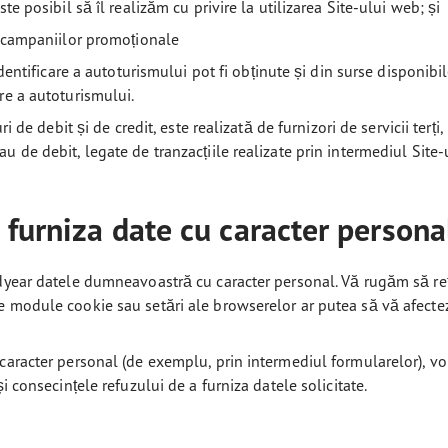
te posibil să îl realizăm cu privire la utilizarea Site-ului web; și
ul campaniilor promoționale
 identificare a autoturismului pot fi obținute și din surse disponib
are a autoturismului.
ri de debit și de credit, este realizată de furnizori de servicii ter
u de debit, legate de tranzacțiile realizate prin intermediul Site
 furniza date cu caracter persona
dyear datele dumneavoastră cu caracter personal. Vă rugăm să reți
e module cookie sau setări ale browserelor ar putea să vă afecte
 caracter personal (de exemplu, prin intermediul formularelor), vo
i consecințele refuzului de a furniza datele solicitate.