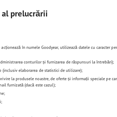
 al prelucrării
e acționează în numele Goodyear, utilizează datele cu caracter p
 administrarea conturilor și furnizarea de răspunsuri la întrebări);
inclusiv elaborarea de statistici de utilizare);
rivire la produsele noastre, de oferte și informații speciale pe 
ail furnizată (dacă este cazul);
ne;
i;