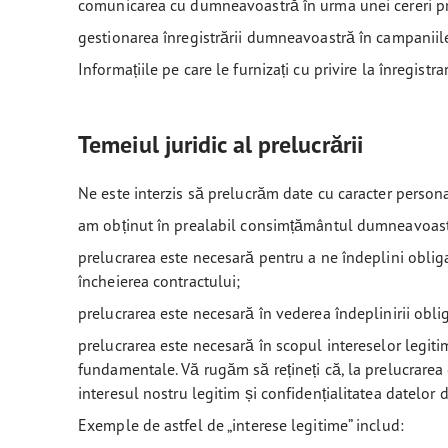
comunicarea cu dumneavoastră în urma unei cereri p
gestionarea înregistrării dumneavoastră în campanii
Informațiile pe care le furnizați cu privire la înregist
Temeiul juridic al prelucrării
Ne este interzis să prelucrăm date cu caracter persona
am obținut în prealabil consimțământul dumneavoas
prelucrarea este necesară pentru a ne îndeplini oblig
încheierea contractului;
prelucrarea este necesară în vederea îndeplinirii obli
prelucrarea este necesară în scopul intereselor legiti
fundamentale. Vă rugăm să rețineți că, la prelucrare
interesul nostru legitim și confidențialitatea datelo
Exemple de astfel de „interese legitime” includ: