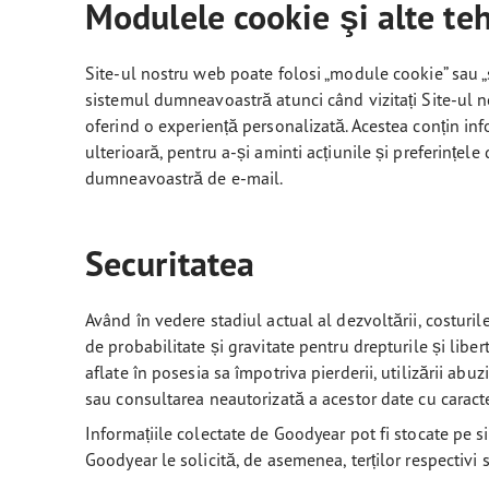
Modulele cookie şi alte teh
Site-ul nostru web poate folosi „module cookie” sau „
sistemul dumneavoastră atunci când vizitați Site-ul n
oferind o experiență personalizată. Acestea conțin inf
ulterioară, pentru a-și aminti acțiunile și preferințe
dumneavoastră de e-mail.
Securitatea
Având în vedere stadiul actual al dezvoltării, costuril
de probabilitate și gravitate pentru drepturile și lib
aflate în posesia sa împotriva pierderii, utilizării abuz
sau consultarea neautorizată a acestor date cu caract
Informațiile colectate de Goodyear pot fi stocate pe sist
Goodyear le solicită, de asemenea, terților respectivi s