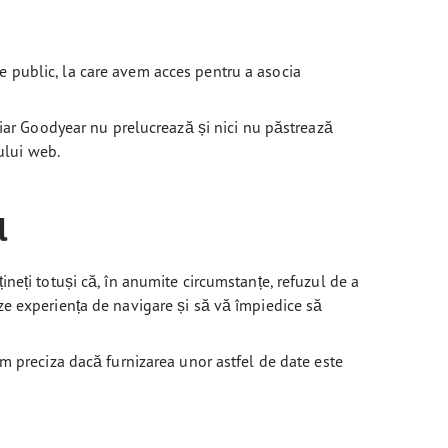
ile public, la care avem acces pentru a asocia
ți, iar Goodyear nu prelucrează și nici nu păstrează
-ului web.
l
neți totuși că, în anumite circumstanțe, refuzul de a
ze experiența de navigare și să vă împiedice să
m preciza dacă furnizarea unor astfel de date este