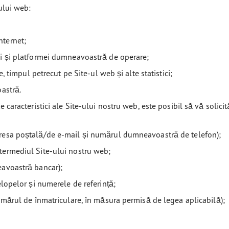
ului web:
nternet;
ui și platformei dumneavoastră de operare;
e, timpul petrecut pe Site-ul web și alte statistici;
oastră.
e caracteristici ale Site-ului nostru web, este posibil să vă solic
dresa poștală/de e-mail și numărul dumneavoastră de telefon);
termediul Site-ului nostru web;
eavoastră bancar);
elopelor și numerele de referință;
numărul de înmatriculare, în măsura permisă de legea aplicabilă);