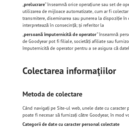
„
prelucrare
” înseamnă orice operațiune sau set de ope
utilizarea de mijloace automatizate, cum ar fi colectar
transmitere, diseminarea sau punerea la dispoziție în o
interpretează în consecință; și referitor la
„
persoană împuternicită de operator
” înseamnă perso
de Goodyear pot fi filiale, societăți afiliate sau furniz
împuternicită de operator pentru a se asigura că dat
Colectarea informaţiilor
Metoda de colectare
Când navigați pe Site-ul web, unele date cu caracter p
poate fi necesar să furnizați către Goodyear, în mod v
Categorii de date cu caracter personal colectate