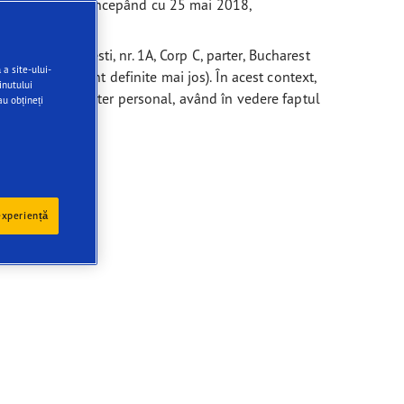
islație include, începând cu 25 mai 2018,
Bucuresti-Ploiesti, nr. 1A, Corp C, parter, Bucharest
a site-ului-
(astfel cum sunt definite mai jos). În acest context,
inutului
voastră cu caracter personal, având în vedere faptul
au obțineți
experiență