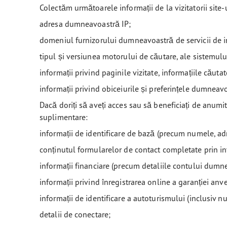
Colectăm următoarele informații de la vizitatorii site-
adresa dumneavoastră IP;
domeniul furnizorului dumneavoastră de servicii de i
tipul și versiunea motorului de căutare, ale sistemul
informații privind paginile vizitate, informațiile căutat
informații privind obiceiurile și preferințele dumneav
Dacă doriți să aveți acces sau să beneficiați de anumit
suplimentare:
informații de identificare de bază (precum numele, a
conținutul formularelor de contact completate prin in
informații financiare (precum detaliile contului dumn
informații privind înregistrarea online a garanției anv
informații de identificare a autoturismului (inclusiv 
detalii de conectare;