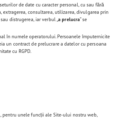
eturilor de date cu caracter personal, cu sau fără
, extragerea, consultarea, utilizarea, divulgarea prin
sau distrugerea, iar verbul „
a prelucra
” se
nal în numele operatorului. Persoanele împuternicite
ncheia un contract de prelucrare a datelor cu persoana
mitate cu RGPD.
, pentru unele funcții ale Site-ului nostru web,