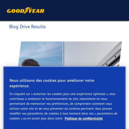
Blog Drive Results
Nous utilisons des cookies pour améliorer votre
expérience.
En cliquant sur « Autoriser les cookies pour une expérience optimale », vous
contribuez à améliorer le fonctionnement du site, notamment en nous
permettant de mémoriser vos préférences, de comprendre comment vous
utilisez notre site et de vous présenter du contenu pertinent. Vous pouvez
modifier vos paramètres de cookies à tout moment dans nos « paramètres de
cookies » ou en savoir plus dans notre
Politique de confidentialité