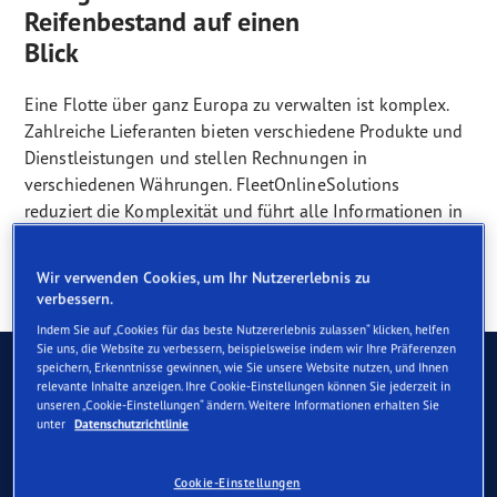
Reifenbestand auf einen
Blick
Eine Flotte über ganz Europa zu verwalten ist komplex.
Zahlreiche Lieferanten bieten verschiedene Produkte und
Dienstleistungen und stellen Rechnungen in
verschiedenen Währungen. FleetOnlineSolutions
reduziert die Komplexität und führt alle Informationen in
einer einzigen, benutzerfreundlichen Plattform
zusammen, die Sie über Ihr Laptop oder Smartphone
Wir verwenden Cookies, um Ihr Nutzererlebnis zu
erreichen können.
verbessern.
Indem Sie auf „Cookies für das beste Nutzererlebnis zulassen“ klicken, helfen
Sie uns, die Website zu verbessern, beispielsweise indem wir Ihre Präferenzen
speichern, Erkenntnisse gewinnen, wie Sie unsere Website nutzen, und Ihnen
relevante Inhalte anzeigen. Ihre Cookie-Einstellungen können Sie jederzeit in
unseren „Cookie-Einstellungen“ ändern. Weitere Informationen erhalten Sie
Vorteile von
unter
Datenschutzrichtlinie
FleetOnlineSolutions
Cookie-Einstellungen