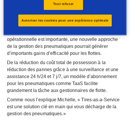
C’est un défi que Michelle observe au quotidien : « Tout
Tout refuser
le monde essaie de faire plus avec moins, ce qui met
sous pression les ressources et les équipes »,
Autoriser les cookies pour une expérience optimale
explique-t-elle.
Dans un environnement où chaque décision
opérationnelle est importante, une nouvelle approche
de la gestion des pneumatiques pourrait générer
d’importants gains d’efficacité pour les flottes.
De la réduction du coût total de possession à la
réduction des pannes grâce à une surveillance et une
assistance 24 h/24 et 7 j/7, un modèle d’abonnement
pour les pneumatiques comme TaaS facilite
grandement la tâche aux gestionnaires de flotte.
Comme nous l’explique Michelle, « Tires-as-a-Service
est une solution clé en main qui vous décharge de la
gestion des pneumatiques.»