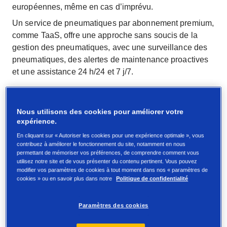
européennes, même en cas d’imprévu.
Un service de pneumatiques par abonnement premium,
comme TaaS, offre une approche sans soucis de la
gestion des pneumatiques, avec une surveillance des
pneumatiques, des alertes de maintenance proactives
et une assistance 24 h/24 et 7 j/7.
Pourquoi auriez-vous besoin d’un
modèle d’abonnement pour les
Nous utilisons des cookies pour améliorer votre
expérience.
pneumatiques ?
En cliquant sur « Autoriser les cookies pour une expérience optimale », vous
contribuez à améliorer le fonctionnement du site, notamment en nous
Les gestionnaires de flotte d’aujourd’hui doivent jongler
permettant de mémoriser vos préférences, de comprendre comment vous
utilisez notre site et de vous présenter du contenu pertinent. Vous pouvez
avec la hausse des coûts d’exploitation, une
modifier vos paramètres de cookies à tout moment dans nos « paramètres de
réglementation complexe et une pression croissante
cookies » ou en savoir plus dans notre
Politique de confidentialité
pour atteindre des objectifs de durabilité, tout en
assurant la gestion de la flotte et des pneumatiques au
Paramètres des cookies
quotidien.