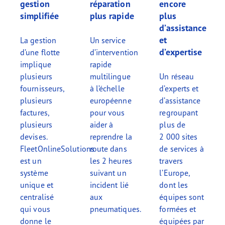
gestion
réparation
encore
simplifiée
plus rapide
plus
d’assistance
et
La gestion
Un service
d’expertise
d’une flotte
d’intervention
implique
rapide
plusieurs
multilingue
Un réseau
fournisseurs,
à l’échelle
d’experts et
plusieurs
européenne
d’assistance
factures,
pour vous
regroupant
plusieurs
aider à
plus de
devises.
reprendre la
2 000 sites
FleetOnlineSolutions
route dans
de services à
est un
les 2 heures
travers
système
suivant un
l’Europe,
unique et
incident lié
dont les
centralisé
aux
équipes sont
qui vous
pneumatiques.
formées et
donne le
équipées par