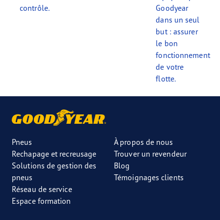
contrôle.
Goodyear
dans un seul
but : assurer
le bon
fonctionnement
de votre
flotte.
Pneus
À propos de nous
Rechapage et recreusage
Trouver un revendeur
Solutions de gestion des
Blog
pneus
Témoignages clients
Réseau de service
Espace formation