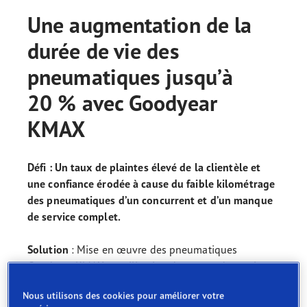
Une augmentation de la
durée de vie des
pneumatiques jusqu’à
20 % avec Goodyear
KMAX
Défi : Un taux de plaintes élevé de la clientèle et
une confiance érodée à cause du faible kilométrage
des pneumatiques d’un concurrent et d’un manque
de service complet.
Solution
: Mise en œuvre des pneumatiques
Goodyear KMAX et utilisation du réseau de services
Goodyear, pour créer une relation solide avec les
Nous utilisons des cookies pour améliorer votre
commerciaux locaux.