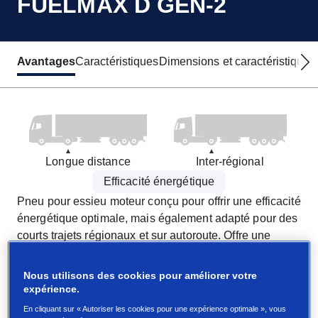
FUELMAX D GEN-2
Avantages
Caractéristiques
Dimensions et caractéristique
Longue distance
Inter-régional
Efficacité énergétique
Pneu pour essieu moteur conçu pour offrir une efficacité
énergétique optimale, mais également adapté pour des
courts trajets régionaux et sur autoroute. Offre une
traction et un kilométrage optimaux.
Adapté aux autoroutes et aux courts trajets
Nous utilisons des cookies pour améliorer votre
régionaux
expérience.
Conçu pour réduire les coûts de carburant
En cliquant sur « Autoriser les cookies pour une expérience optimale », vous