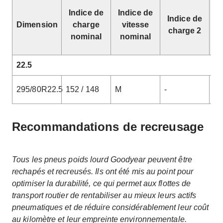
Indice de
Indice de
Indice de
I
Dimension
charge
vitesse
charge 2
v
nominal
nominal
22.5
295/80R22.5
152 / 148
M
-
-
Recommandations de recreusage
Tous les pneus poids lourd Goodyear peuvent être
rechapés et recreusés. Ils ont été mis au point pour
optimiser la durabilité, ce qui permet aux flottes de
transport routier de rentabiliser au mieux leurs actifs
pneumatiques et de réduire considérablement leur coût
au kilomètre et leur empreinte environnementale.