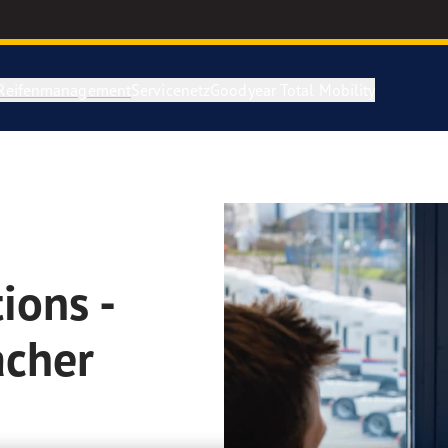
Reifenmanagement
Servicenetz
Goodyear Total Mobility
ions -
acher