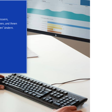
essern,
zen, und Ihnen
en“ ändern.