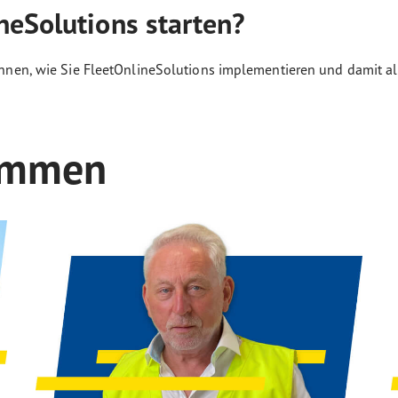
neSolutions starten?
 Ihnen, wie Sie FleetOnlineSolutions implementieren und damit a
immen