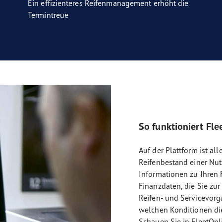
Ein effizienteres Reifenmanagement erhöht die
Termintreue
So funktioniert Fle
Auf der Plattform ist al
Reifenbestand einer Nutz
Informationen zu Ihren 
Finanzdaten, die Sie z
Reifen- und Servicevorg
welchen Konditionen di
Schauen Sie in FleetOnl