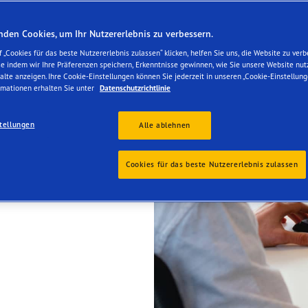
den Cookies, um Ihr Nutzererlebnis zu verbessern.
 „Cookies für das beste Nutzererlebnis zulassen“ klicken, helfen Sie uns, die Website zu verb
se indem wir Ihre Präferenzen speichern, Erkenntnisse gewinnen, wie Sie unsere Website nut
alte anzeigen. Ihre Cookie-Einstellungen können Sie jederzeit in unseren „Cookie-Einstellung
rmationen erhalten Sie unter
Datenschutzrichtlinie
tellungen
Alle ablehnen
Cookies für das beste Nutzererlebnis zulassen