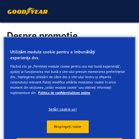
Despre promoție
Descoperă o varietate de oferte exclusive, online și în
Utilizăm module cookie pentru a îmbunătăți
experiența dvs.
magazin. Această pagină servește drept resursă de bază
pentru a fi la curent cu cele mai noi oferte, toate listate
Făcând clic pe „Permiteți module cookie pentru cea mai bună experiență”,
ajutați la funcționarea mai bună a site-ului-precum memorarea preferințelor
convenabil pentru acces și participare.
dvs., înțelegerea utilizării de către dvs. a site-ului nostru și afișarea
conținutului relevant. Puteți modifica setările modulelor cookie în orice
moment din secțiunea „setări module cookie” sau obțineți informații
We couldn't find your tyre size in our
suplimentare din
Politica de confidențialitate online
catalog
Setări cookie-uri
Please check the tyre size you entered and modify your
Respingeți toate
request if it was incorrect.