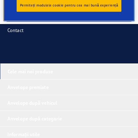
Permiteți modulele cookie pentru cea mai bună experiență
Can we help you in anyway?
Contact
Cele mai noi produse
Anvelope premiate
Anvelope după vehicul
Anvelope după categorie
Informații utile